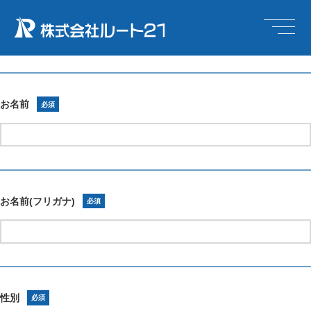
求人番号
必須
※募集要項欄記載の求人番号をご記入ください。
お名前
必須
お名前(フリガナ)
必須
性別
必須